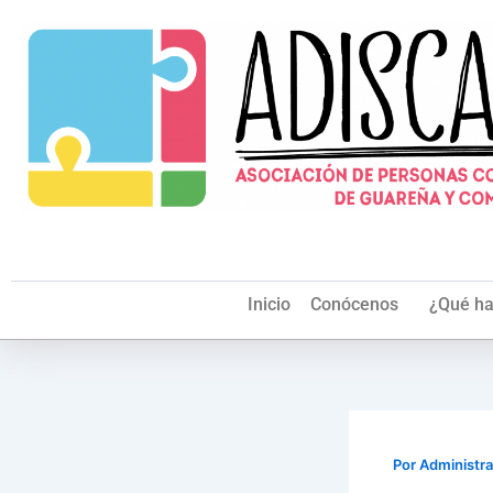
Ir
al
contenido
Inicio
Conócenos
¿Qué h
Por
Administr