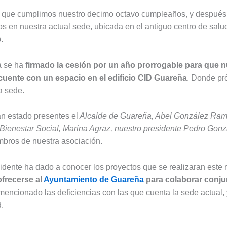
n que cumplimos nuestro decimo octavo cumpleaños, y despué
s en nuestra actual sede, ubicada en el antiguo centro de salu
o
.
a se ha
firmado la cesión por un año prorrogable para que n
cuente con un espacio en el edificio CID Guareña
. Donde p
a sede.
an estado presentes el
Alcalde de Guareña, Abel González Rami
Bienestar Social, Marina Agraz, nuestro presidente Pedro Gon
mbros de nuestra asociación.
idente ha dado a conocer los proyectos que se realizaran este
ofrecerse al
Ayuntamiento de Guareña
para colaborar conju
encionado las deficiencias con las que cuenta la sede actual, y
.