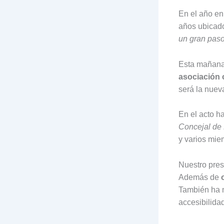
En el año e
años ubicado
un gran pas
Esta mañan
asociación 
será la nuev
En el acto h
Concejal de 
y varios mie
Nuestro pres
Además de
También ha m
accesibilidad