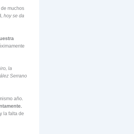
s de muchos
d,
hoy se da
uestra
róximamente
ro, la
zález Serrano
 mismo año.
ntamente.
 la falta de