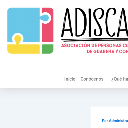
Ir
al
contenido
Inicio
Conócenos
¿Qué h
Por
Administr