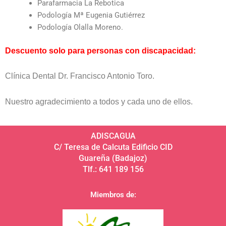
Parafarmacia La Rebotica
Podología Mª Eugenia Gutiérrez
Podología Olalla Moreno.
Descuento solo para personas con discapacidad:
Clínica Dental Dr. Francisco Antonio Toro.
Nuestro agradecimiento a todos y cada uno de ellos.
ADISCAGUA
C/ Teresa de Calcuta Edificio CID
Guareña (Badajoz)
Tlf.: 641 189 156
Miembros de: