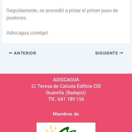
Seguidamente, se procedió a pintar el primer paso de
peatones.
Adiscagua ¡contigo!
ANTERIOR
SIGUIENTE
ADISCAGUA
C/ Teresa de Calcuta Edificio CID
Guareña (Badajoz)
Tlf.: 641 189 156
Miembros de: