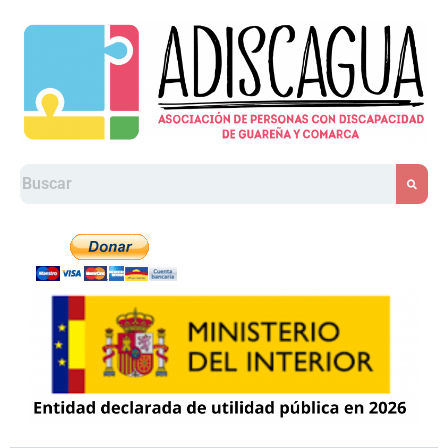
Ir
al
contenido